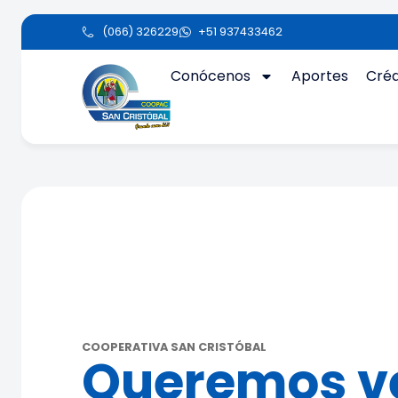
(066) 326229
+51 937433462
Conócenos
Aportes
Créd
COOPERATIVA SAN CRISTÓBAL
Queremos v