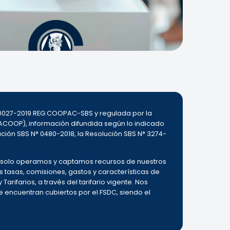
000027-2019 REG.COOPAC-SBS y regulada por la
ACOOP), información difundida según lo indicado
ución SBS N° 0480-2018, la Resolución SBS N° 3274-
o, solo operamos y captamos recursos de nuestros
as tasas, comisiones, gastos y características de
Tarifarios, a través del tarifario vigente. Nos
encuentran cubiertos por el FSDC, siendo el