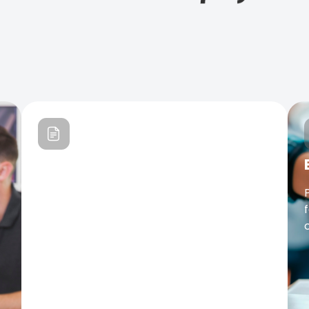
Licitaciones
Participa en nuestros procesos de
selección de proveedores.