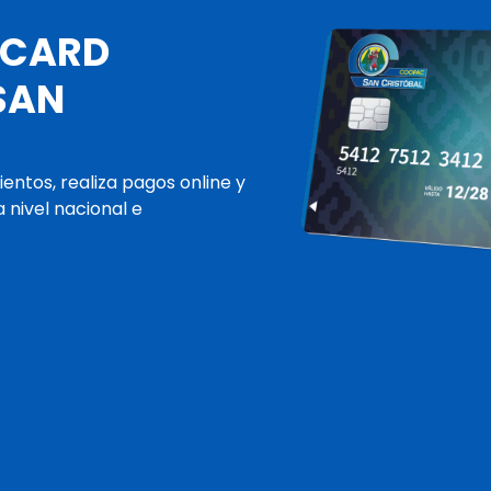
AN
stros socios y sus familias.
d.