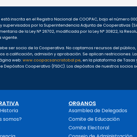
l, está inscrita en el Registro Nacional de COOPAC, bajo el número 
 y supervisados por la Superintendencia Adjunta de Cooperativas (S
entaria de la Ley N° 26702, modificada por la Ley N° 30822, la Resol
a vigente.
 debe ser socio de la Cooperativa. No captamos recursos del públic
os a calificación, admisión y aprobación. Se aplican restricciones. L
 página web:
www.coopacsancristobal.pe
, en la plataforma de Tasas y 
Depósitos Cooperativo (FSDC). Los depósitos de nuestros socios se 
RATIVA
ORGANOS
Historia
Asamblea de Delegados
s somos?
Comite de Educación
o
Comite Electoral
rencia
Consejo de Administración