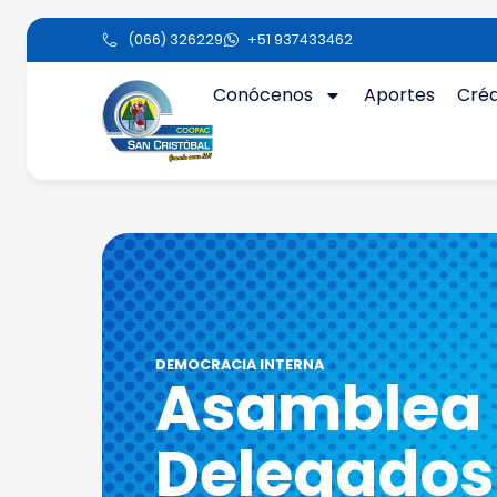
(066) 326229
+51 937433462
Conócenos
Aportes
Créd
DEMOCRACIA INTERNA
Asamblea
Delegados