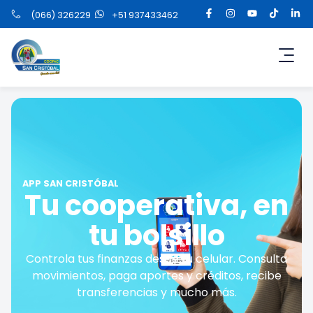
(066) 326229
+51 937433462
APP SAN CRISTÓBAL
Tu cooperativa, en
tu bolsillo
Controla tus finanzas desde tu celular. Consulta
movimientos, paga aportes y créditos, recibe
transferencias y mucho más.