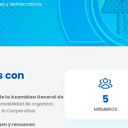
es y democráticos.
s con
5
de la Asamblea General de
onsabilidad de organizar,
MIEMBROS
e la Cooperativa.
gen y renuevan