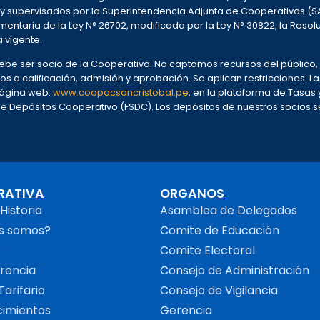
 y supervisados por la Superintendencia Adjunta de Cooperativas (S
entaria de la Ley N° 26702, modificada por la Ley N° 30822, la Resol
a vigente.
 debe ser socio de la Cooperativa. No captamos recursos del públic
os a calificación, admisión y aprobación. Se aplican restricciones. L
 página web:
www.coopacsancristobal.pe
, en la plataforma de Tasas y 
Depósitos Cooperativo (FSDC). Los depósitos de nuestros socios se 
RATIVA
ORGANOS
Historia
Asamblea de Delegados
s somos?
Comite de Educación
o
Comite Electoral
rencia
Consejo de Administración
Tarifario
Consejo de Vigilancia
imientos
Gerencia