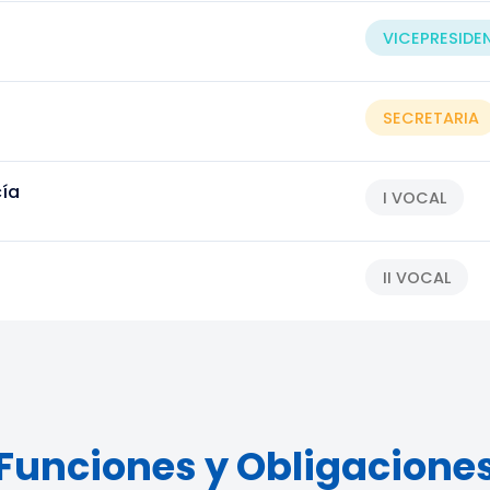
VICEPRESIDE
SECRETARIA
cía
I VOCAL
II VOCAL
Funciones y Obligacione