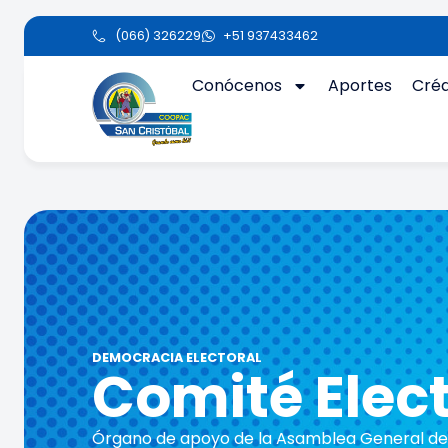
(066) 326229
+51 937433462
Conócenos
Aportes
Créd
DEMOCRACIA ELECTORAL
Comité Elect
Órgano de apoyo de la Asamblea General de