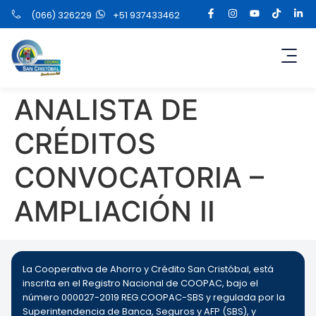
(066) 326229
+51 937433462
ANALISTA DE
CRÉDITOS
CONVOCATORIA –
AMPLIACIÓN II
La Cooperativa de Ahorro y Crédito San Cristóbal, está
inscrita en el Registro Nacional de COOPAC, bajo el
número 000027-2019 REG.COOPAC-SBS y regulada por la
Superintendencia de Banca, Seguros y AFP (SBS), y