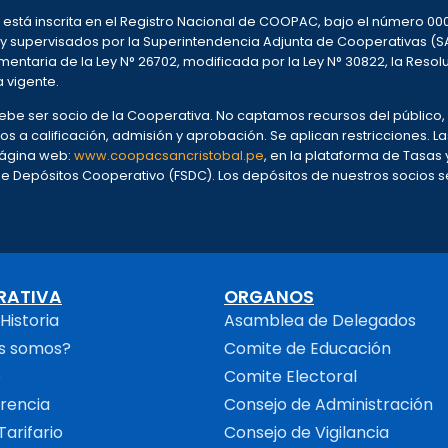
l, está inscrita en el Registro Nacional de COOPAC, bajo el número 
 y supervisados por la Superintendencia Adjunta de Cooperativas (S
entaria de la Ley N° 26702, modificada por la Ley N° 30822, la Resol
a vigente.
 debe ser socio de la Cooperativa. No captamos recursos del públic
os a calificación, admisión y aprobación. Se aplican restricciones. L
 página web:
www.coopacsancristobal.pe
, en la plataforma de Tasas y 
Depósitos Cooperativo (FSDC). Los depósitos de nuestros socios se 
RATIVA
ORGANOS
Historia
Asamblea de Delegados
s somos?
Comite de Educación
o
Comite Electoral
rencia
Consejo de Administración
Tarifario
Consejo de Vigilancia